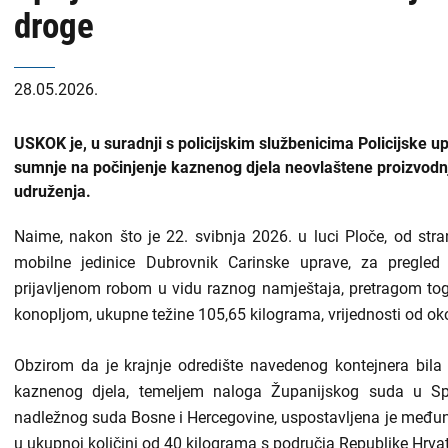
droge
28.05.2026.
USKOK je, u suradnji s policijskim službenicima Policijske
sumnje na počinjenje kaznenog djela neovlaštene proizvodn
udruženja.
Naime, nakon što je 22. svibnja 2026. u luci Ploče, od stra
mobilne jedinice Dubrovnik Carinske uprave, za pregled
prijavljenom robom u vidu raznog namještaja, pretragom t
konopljom, ukupne težine 105,65 kilograma, vrijednosti od o
Obzirom da je krajnje odredište navedenog kontejnera bila Bo
kaznenog djela, temeljem naloga Županijskog suda u S
nadležnog suda Bosne i Hercegovine, uspostavljena je međuna
u ukupnoj količini od 40 kilograma s područja Republike Hrv