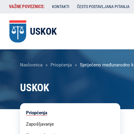
Skoči
VAŽNE
VAŽNE POVEZNICE:
KONTAKTI
ČESTO POSTAVLJANA PITANJA
na
POVEZNICE:
glavni
sadržaj
USKOK
Breadcrumb
Naslovnica
Priopćenja
Spriječeno međunarodno kr
USKOK
Liste
Priopćenja
sadržaja
-
Zapošljavanje
USKOK