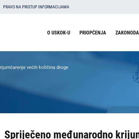
PRAVO NA PRISTUP INFORMACIJAMA
Izbornik
O USKOK-U
PRIOPĆENJA
ZAKONODA
u
zaglavlju
-
ijumčarenje većih količina droge
USKOK
Spriječeno međunarodno krijum