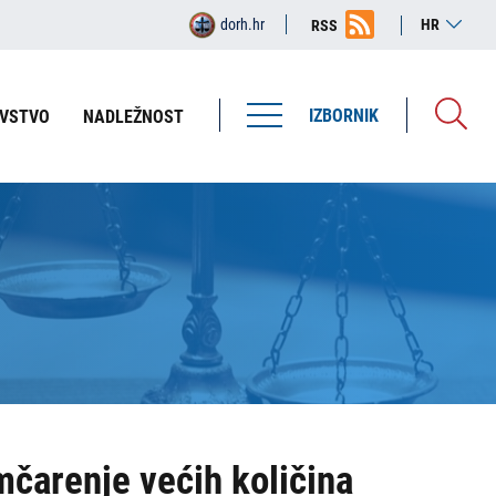
dorh.hr
HR
RSS
IZBORNIK
VSTVO
NADLEŽNOST
čarenje većih količina