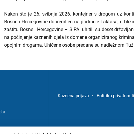
Nakon što je 26. svibnja 2026. kontejner s drogom uz kontinu
Bosne i Hercegovine dopremljen na područje Laktaša, u blizin
zaštitu Bosne i Hercegovine – SIPA uhitili su deset državlja
na počinjenje kaznenih djela iz domene organiziranog krimin
opojnim drogama. Uhićene osobe predane su nadležnom Tužit
Izbornik
u
podnožju
Kaznena prijava
Politika privatnost
-
eta
USKOK