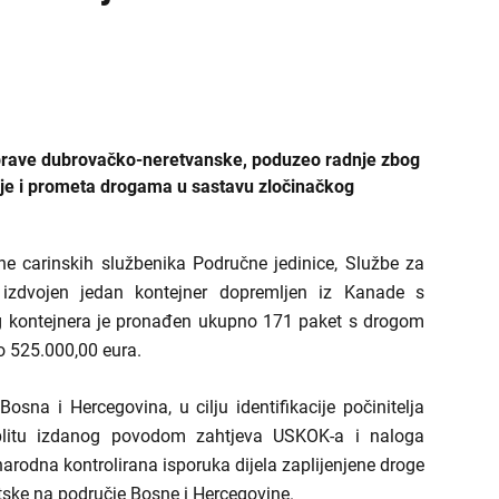
 uprave dubrovačko-neretvanske, poduzeo radnje zbog
je i prometa drogama u sastavu zločinačkog
ne carinskih službenika Područne jedinice, Službe za
 izdvojen jedan kontejner dopremljen iz Kanade s
og kontejnera je pronađen ukupno 171 paket s drogom
ko 525.000,00 eura.
sna i Hercegovina, u cilju identifikacije počinitelja
plitu izdanog povodom zahtjeva USKOK-a i naloga
rodna kontrolirana isporuka dijela zaplijenjene droge
atske na područje Bosne i Hercegovine.