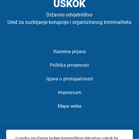
USKOK
Državno odvjetništvo
Ured za suzbijanje korupcije i organiziranog kriminaliteta
Izbornik
u
Kaznena prijava
podnožju
-
Politika privatnosti
USKOK
Izjava o pristupačnosti
Impressum
Mapa weba
Adresa:
Branimirova 4, Zagreb
U svrhu pružanja boljeg korisničkog iskustva uskok.hr