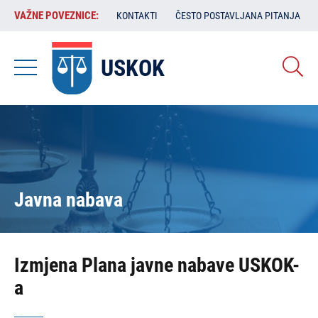
Skoči
VAŽNE
VAŽNE POVEZNICE:
KONTAKTI
ČESTO POSTAVLJANA PITANJA
na
POVEZNICE:
glavni
sadržaj
USKOK
Javna nabava
Izmjena Plana javne nabave USKOK-
a