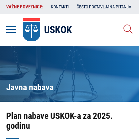
Skoči
VAŽNE
VAŽNE POVEZNICE:
KONTAKTI
ČESTO POSTAVLJANA PITANJA
na
POVEZNICE:
glavni
sadržaj
USKOK
Javna nabava
Plan nabave USKOK-a za 2025.
godinu