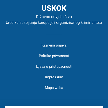
USKOK
Državno odvjetništvo
Ured za suzbijanje korupcije i organiziranog kriminaliteta
Izbornik
u
Kaznena prijava
podnožju
-
Politika privatnosti
USKOK
Izjava o pristupačnosti
Impressum
Mapa weba