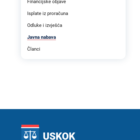
Financijske objave
Isplate iz proračuna
Odluke i izvješća
Javna nabava
Članci
USKOK