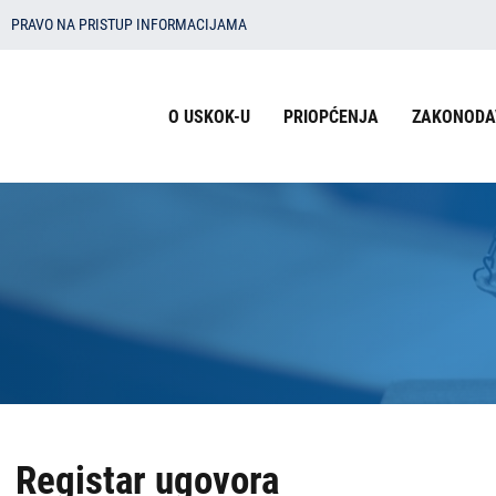
PRAVO NA PRISTUP INFORMACIJAMA
Izbornik
O USKOK-U
PRIOPĆENJA
ZAKONODA
u
zaglavlju
-
USKOK
Registar ugovora