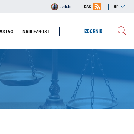
dorh.hr
HR
RSS
IZBORNIK
VSTVO
NADLEŽNOST