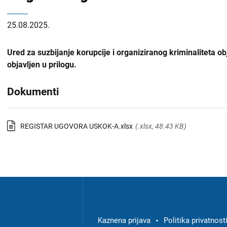
25.08.2025.
Ured za suzbijanje korupcije i organiziranog kriminaliteta ob
objavljen u prilogu.
Dokumenti
REGISTAR UGOVORA USKOK-A.xlsx
(.xlsx, 48.43 KB)
Izbornik
u
podnožju
Kaznena prijava
Politika privatnost