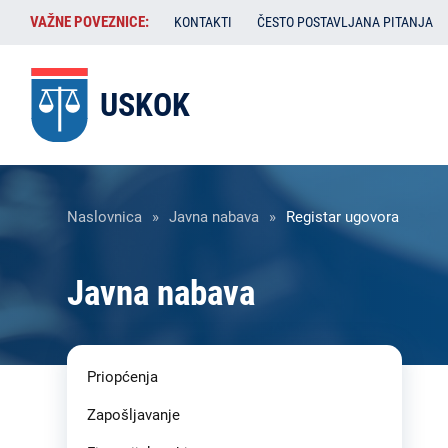
Skoči
VAŽNE
VAŽNE POVEZNICE:
KONTAKTI
ČESTO POSTAVLJANA PITANJA
na
POVEZNICE:
glavni
sadržaj
USKOK
Breadcrumb
Naslovnica
Javna nabava
Registar ugovora
Javna nabava
Liste
Priopćenja
sadržaja
-
Zapošljavanje
USKOK