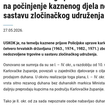
na počinjenje kaznenog djela n
sastavu zločinačkog udruženja
27.05.2026.
USKOK je, na temelju kaznene prijave Policijske uprave karl
četvero hrvatskih državljana (1963., 1974., 1982., 1971.) 
nedozvoljene trgovine u sastavu zločinačkog udruženja.
Osnovano se sumnja da su se I. – IV. okr., u razdoblju od 10.
Karlovačke županije, povezali u zajedničko djelovanje s cil
prodajom duhana. U okviru realizacije toga plana, I. – IV. okr
vrsta sitno rezanog duhana bez duhanskih markica Ministars
daljnju preprodaju kupcima na području Karlovačke županije.
Tako je II. okr. od za sada nepoznate osobe nabavljao duha