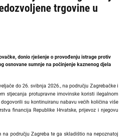
edozvoljene trgovine u
ovačke, donio rješenje o provođenju istrage protiv
zbog osnovane sumnje na počinjenje kaznenog djela
 veljače do 26. svibnja 2026., na području Zagrebačke i
jem stjecanja protupravne imovinske koristi ilegalnom
. dogovorili su kontinuiranu nabavu većih količina više
tva financija Republike Hrvatske, prijevoz i njegovu
n na području Zagreba te ga skladištio na nepoznatoj