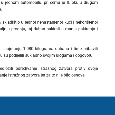
a u jednom automobilu, pri čemu je II. okr. u drugom
a.
skladištio u jednoj nenastanjenoj kući i nekorištenoj
daljnju prodaju, taj duhan pakirali u manja pakiranja i
ili najmanje 1.080 kilograma duhana i time pribavili
u su podijelili sukladno svojim ulogama i dogovoru.
ožiti određivanje istražnog zatvora protiv dvoje
anje istražnog zatvora jer za to nije bilo osnove.