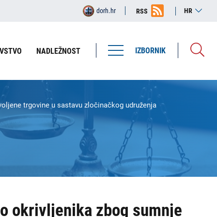
dorh.hr
HR
RSS
IZBORNIK
VSTVO
NADLEŽNOST
voljene trgovine u sastavu zločinačkog udruženja
ro okrivljenika zbog sumnje