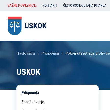
Skoči
VAŽNE
VAŽNE POVEZNICE:
KONTAKTI
ČESTO POSTAVLJANA PITANJA
na
POVEZNICE:
glavni
sadržaj
USKOK
Breadcrumb
Naslovnica
Priopćenja
Pokrenuta istraga protiv č
USKOK
Liste
Priopćenja
sadržaja
-
Zapošljavanje
USKOK