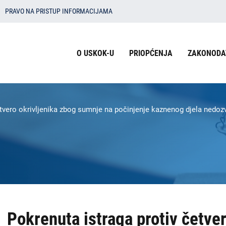
PRAVO NA PRISTUP INFORMACIJAMA
Izbornik
O USKOK-U
PRIOPĆENJA
ZAKONODA
u
zaglavlju
-
etvero okrivljenika zbog sumnje na počinjenje kaznenog djela nedoz
USKOK
Pokrenuta istraga protiv četve