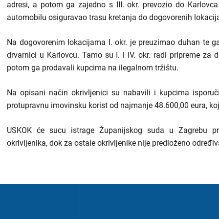
adresi, a potom ga zajedno s III. okr. prevozio do Karlovc
automobilu osiguravao trasu kretanja do dogovorenih lokacij
Na dogovorenim lokacijama I. okr. je preuzimao duhan te ga 
drvarnici u Karlovcu. Tamo su I. i IV. okr. radi pripreme za 
potom ga prodavali kupcima na ilegalnom tržištu.
Na opisani način okrivljenici su nabavili i kupcima isporuč
protupravnu imovinsku korist od najmanje 48.600,00 eura, koj
USKOK će sucu istrage Županijskog suda u Zagrebu predl
okrivljenika, dok za ostale okrivljenike nije predloženo određiv
Izbornik
u