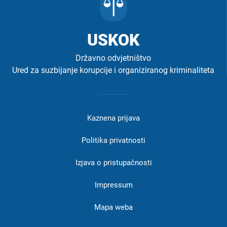
USKOK
Državno odvjetništvo
Ured za suzbijanje korupcije i organiziranog kriminaliteta
Izbornik
u
Kaznena prijava
podnožju
-
Politika privatnosti
USKOK
Izjava o pristupačnosti
Impressum
Mapa weba