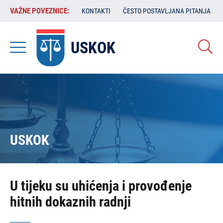
Skoči
VAŽNE
VAŽNE POVEZNICE:
KONTAKTI
ČESTO POSTAVLJANA PITANJA
na
POVEZNICE:
glavni
sadržaj
USKOK
USKOK
U tijeku su uhićenja i provođenje
hitnih dokaznih radnji