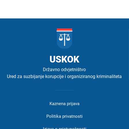
USKOK
Državno odvjetništvo
Ured za suzbijanje korupcije i organiziranog kriminaliteta
Izbornik
u
Kaznena prijava
podnožju
-
Politika privatnosti