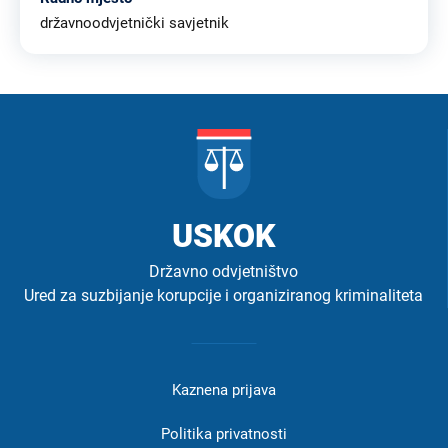
državnoodvjetnički savjetnik
USKOK
Državno odvjetništvo
Ured za suzbijanje korupcije i organiziranog kriminaliteta
Izbornik
u
Kaznena prijava
podnožju
-
Politika privatnosti