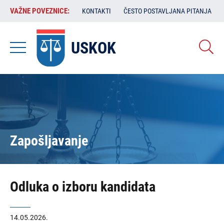
Skoči
VAŽNE
VAŽNE POVEZNICE:
KONTAKTI
ČESTO POSTAVLJANA PITANJA
na
POVEZNICE:
glavni
sadržaj
USKOK
Zapošljavanje
Odluka o izboru kandidata
14.05.2026.