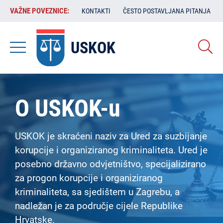
Skoči
VAŽNE
VAŽNE POVEZNICE:
KONTAKTI
ČESTO POSTAVLJANA PITANJA
na
POVEZNICE:
glavni
sadržaj
USKOK
O USKOK-u
USKOK je skraćeni naziv za Ured za suzbijanje
korupcije i organiziranog kriminaliteta. Ured je
posebno državno odvjetništvo, specijalizirano
za progon korupcije i organiziranog
kriminaliteta, sa sjedištem u Zagrebu, a
nadležan je za područje cijele Republike
Hrvatske.