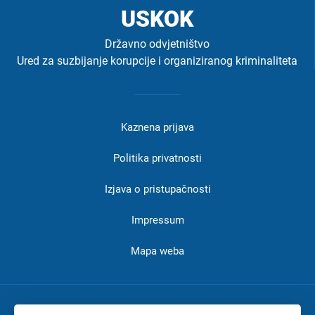
USKOK
Državno odvjetništvo
Ured za suzbijanje korupcije i organiziranog kriminaliteta
Izbornik
u
Kaznena prijava
podnožju
-
Politika privatnosti
USKOK
Izjava o pristupačnosti
Impressum
Mapa weba