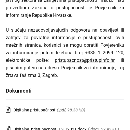
javnog sektora sa zahtjevima pristupačnosti i nadzor nad
provedbom Zakona o pristupačnosti je Povjerenik za
informiranje Republike Hrvatske.
U slučaju nezadovoljavajućih odgovora na obavijest ili
zahtjev za povratne informacije o pristupačnosti ovih
mrežnih stranica, korisnici se mogu obratiti Povjereniku
za informiranje putem telefona broj +385 1 2099 120,
elektroničke pošte:
pristupacnost@pristupinfo.hr
ili
pisanim putem na adresu: Povjerenik za informiranje, Trg
žrtava fašizma 3, Zagreb.
Dokumenti
Digitalna pristupačnost
(.pdf, 98.38 KB)
Digitalna_pristupacnost_15112021.docx
(.docx, 22.93 KB)