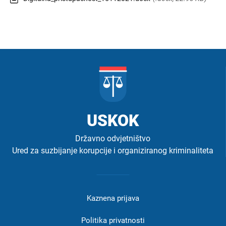
USKOK
Državno odvjetništvo
Ured za suzbijanje korupcije i organiziranog kriminaliteta
Izbornik
u
Kaznena prijava
podnožju
-
Politika privatnosti