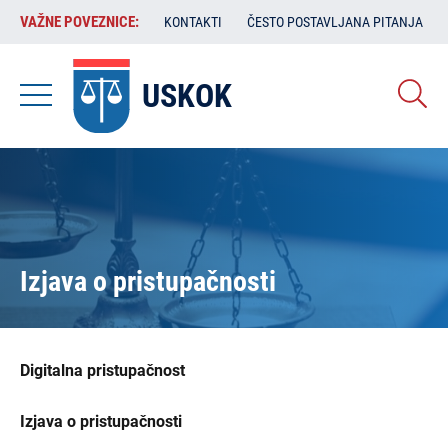
Skoči
VAŽNE
VAŽNE POVEZNICE:
KONTAKTI
ČESTO POSTAVLJANA PITANJA
na
POVEZNICE:
glavni
sadržaj
USKOK
Izjava o pristupačnosti
Digitalna pristupačnost
Izjava o pristupačnosti