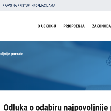
PRAVO NA PRISTUP INFORMACIJAMA
Izbornik
O USKOK-U
PRIOPĆENJA
ZAKONODA
u
zaglavlju
-
oljnije ponude
USKOK
Odluka o odabiru najpovoljnije