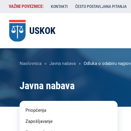
Skoči
VAŽNE
VAŽNE POVEZNICE:
KONTAKTI
ČESTO POSTAVLJANA PITANJA
na
POVEZNICE:
glavni
sadržaj
USKOK
Breadcrumb
Naslovnica
Javna nabava
Odluka o odabiru najpov
Javna nabava
Liste
Priopćenja
sadržaja
-
Zapošljavanje
USKOK