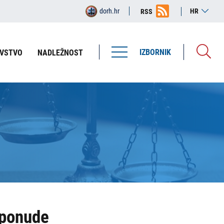
dorh.hr
HR
RSS
IZBORNIK
VSTVO
NADLEŽNOST
 ponude