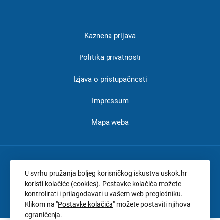
Izbornik
u
Kaznena prijava
podnožju
-
Politika privatnosti
USKOK
Izjava o pristupačnosti
Impressum
Mapa weba
Adresa:
Branimirova 4, Zagreb
U svrhu pružanja boljeg korisničkog iskustva uskok.hr
Tel:
+385 1 2375 654
koristi kolačiće (cookies). Postavke kolačića možete
kontrolirati i prilagođavati u vašem web pregledniku.
OIB:
32807825145
Klikom na "
Postavke kolačića
" možete postaviti njihova
ograničenja.