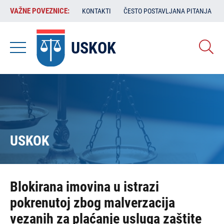
Skoči
VAŽNE
VAŽNE POVEZNICE:
KONTAKTI
ČESTO POSTAVLJANA PITANJA
na
POVEZNICE:
glavni
sadržaj
USKOK
USKOK
Blokirana imovina u istrazi
pokrenutoj zbog malverzacija
vezanih za plaćanje usluga zaštite