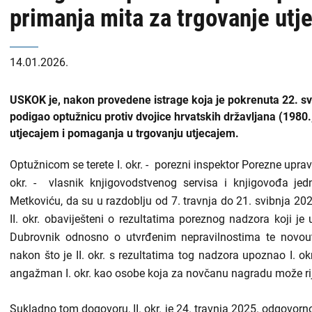
primanja mita za trgovanje utj
14.01.2026.
USKOK je, nakon provedene istrage koja je pokrenuta 22. sv
podigao optužnicu protiv dvojice hrvatskih državljana (1980.
utjecajem i pomaganja u trgovanju utjecajem.
Optužnicom se terete I. okr. - porezni inspektor Porezne upra
okr. - vlasnik knjigovodstvenog servisa i knjigovođa je
Metkoviću, da su u razdoblju od 7. travnja do 21. svibnja 2
II. okr. obaviješteni o rezultatima poreznog nadzora koji 
Dubrovnik odnosno o utvrđenim nepravilnostima te novo
nakon što je II. okr. s rezultatima tog nadzora upoznao I. ok
angažman I. okr. kao osobe koja za novčanu nagradu može rije
Sukladno tom dogovoru, II. okr. je 24. travnja 2025. odgovo