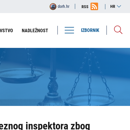
dorh.hr
HR
RSS
IZBORNIK
VSTVO
NADLEŽNOST
reznog inspektora zbog