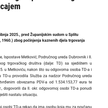
ecajem
ibnja 2025., pred Županijskim sudom u Splitu
, 1960.) zbog počinjenja kaznenih djela trgovanja
ve, Ispostave Metković, Područnog ureda Dubrovnik i II.
dnog trgovačkog društva (dalje: TD) sa sjedištem u
025. u Metkoviću, nakon što su odgovorna osoba TD-a i
je u TD-u provodila Služba za nadzor Područnog ureda
utvrđenim obvezama PDV-a od 1.534.153,77 eura te
r., dogovorili da II. okr. odgovornoj osobi TD-a ponudi
šiti nastalu situaciju.
rnoj osobi TD-a rekao da ima osobu koja mu za novčanu