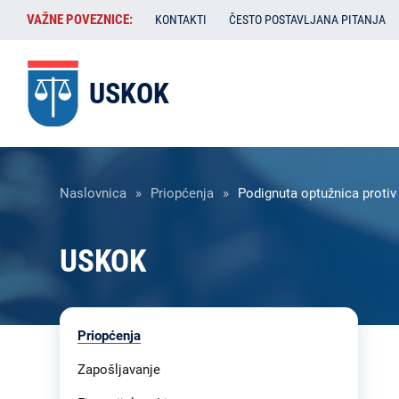
Skoči
VAŽNE
VAŽNE POVEZNICE:
KONTAKTI
ČESTO POSTAVLJANA PITANJA
na
POVEZNICE:
glavni
sadržaj
USKOK
Breadcrumb
Naslovnica
Priopćenja
Podignuta optužnica protiv
USKOK
Liste
Priopćenja
sadržaja
-
Zapošljavanje
USKOK