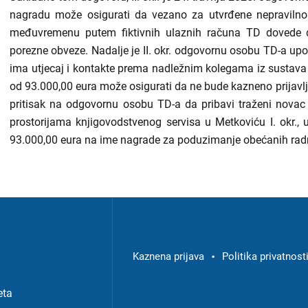
nagradu može osigurati da vezano za utvrđene nepravilno
međuvremenu putem fiktivnih ulaznih računa TD dovede do
porezne obveze. Nadalje je II. okr. odgovornu osobu TD-a upoz
ima utjecaj i kontakte prema nadležnim kolegama iz sustav
od 93.000,00 eura može osigurati da ne bude kazneno prijavljen
pritisak na odgovornu osobu TD-a da pribavi traženi novac i
prostorijama knjigovodstvenog servisa u Metkoviću I. okr., 
93.000,00 eura na ime nagrade za poduzimanje obećanih radn
Izbornik
u
podnožju
Kaznena prijava
Politika privatnost
-
eta