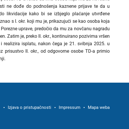
sti ne dođe do podnošenja kaznene prijave te da u
 likvidacije kako bi se izbjeglo plaćanje utvrđene
nao s I. okr. koji mu je, prikazujući se kao osoba koja
a Porezne uprave, predočio da mu za novčanu nagradu
. Zatim je, preko II. okr., kontinuirano pozivima vršen
 realizira isplatu, nakon čega je 21. svibnja 2025. u
uz prisustvo II. okr., od odgovorne osobe TD-a primio
ji.
i
Izjava o pristupačnosti
Impressum
Mapa weba