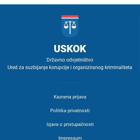
USKOK
Državno odvjetništvo
Ured za suzbijanje korupcije i organiziranog kriminaliteta
Izbornik
u
Kaznena prijava
podnožju
-
Politika privatnosti
USKOK
Izjava o pristupačnosti
Impressum