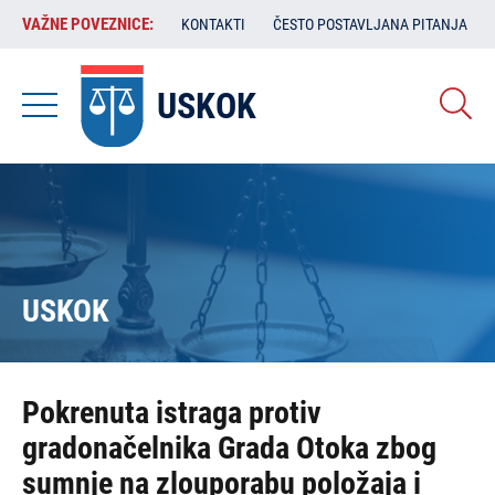
Skoči
VAŽNE
VAŽNE POVEZNICE:
KONTAKTI
ČESTO POSTAVLJANA PITANJA
na
POVEZNICE:
glavni
sadržaj
USKOK
USKOK
Pokrenuta istraga protiv
gradonačelnika Grada Otoka zbog
sumnje na zlouporabu položaja i