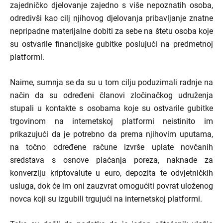
zajedničko djelovanje zajedno s više nepoznatih osoba,
odredivši kao cilj njihovog djelovanja pribavljanje znatne
nepripadne materijalne dobiti za sebe na štetu osoba koje
su ostvarile financijske gubitke poslujući na predmetnoj
platformi.
Naime, sumnja se da su u tom cilju poduzimali radnje na
način da su određeni članovi zločinačkog udruženja
stupali u kontakte s osobama koje su ostvarile gubitke
trgovinom na internetskoj platformi neistinito im
prikazujući da je potrebno da prema njihovim uputama,
na točno određene račune izvrše uplate novčanih
sredstava s osnove plaćanja poreza, naknade za
konverziju kriptovalute u euro, depozita te odvjetničkih
usluga, dok će im oni zauzvrat omogućiti povrat uloženog
novca koji su izgubili trgujući na internetskoj platformi.