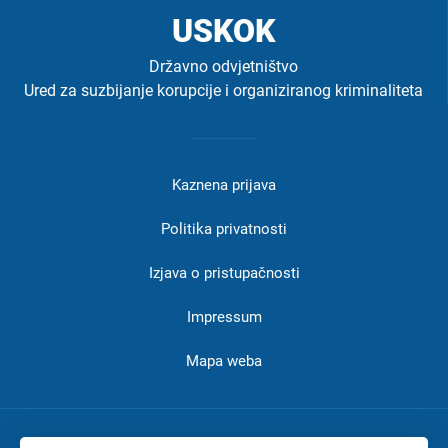
USKOK
Državno odvjetništvo
Ured za suzbijanje korupcije i organiziranog kriminaliteta
Izbornik
u
Kaznena prijava
podnožju
-
Politika privatnosti
USKOK
Izjava o pristupačnosti
Impressum
Mapa weba