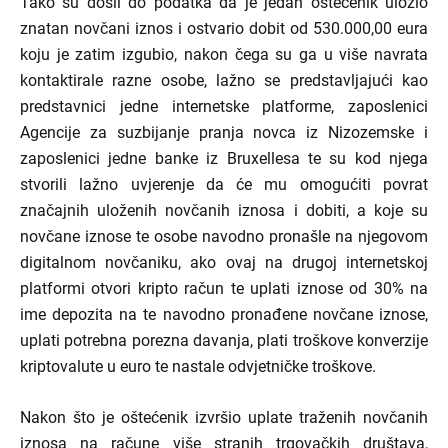
Tako su došli do podatka da je jedan oštećenik uložio
znatan novčani iznos i ostvario dobit od 530.000,00 eura
koju je zatim izgubio, nakon čega su ga u više navrata
kontaktirale razne osobe, lažno se predstavljajući kao
predstavnici jedne internetske platforme, zaposlenici
Agencije za suzbijanje pranja novca iz Nizozemske i
zaposlenici jedne banke iz Bruxellesa te su kod njega
stvorili lažno uvjerenje da će mu omogućiti povrat
značajnih uloženih novčanih iznosa i dobiti, a koje su
novčane iznose te osobe navodno pronašle na njegovom
digitalnom novčaniku, ako ovaj na drugoj internetskoj
platformi otvori kripto račun te uplati iznose od 30% na
ime depozita na te navodno pronađene novčane iznose,
uplati potrebna porezna davanja, plati troškove konverzije
kriptovalute u euro te nastale odvjetničke troškove.
Nakon što je oštećenik izvršio uplate traženih novčanih
iznosa na račune više stranih trgovačkih društava,