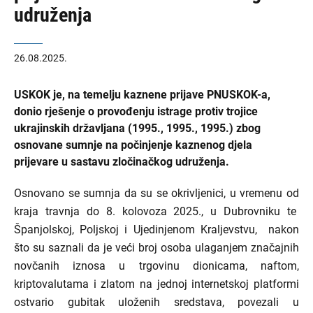
udruženja
26.08.2025.
USKOK je, na temelju kaznene prijave PNUSKOK-a,
donio rješenje o provođenju istrage protiv trojice
ukrajinskih državljana (1995., 1995., 1995.) zbog
osnovane sumnje na počinjenje kaznenog djela
prijevare u sastavu zločinačkog udruženja.
Osnovano se sumnja da su se okrivljenici, u vremenu od
kraja travnja do 8. kolovoza 2025., u Dubrovniku te
Španjolskoj, Poljskoj i Ujedinjenom Kraljevstvu, nakon
što su saznali da je veći broj osoba
ulaganjem značajnih
novčanih iznosa u trgovinu dionicama, naftom,
kriptovalutama i zlatom
na jednoj internetskoj platformi
ostvario gubitak uloženih sredstava, povezali u