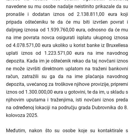
navedene su mu osobe nadalje neistinito prikazale da su
pronašle i dodatan iznos od 2.138.811,00 eura koji
pripada oštećeniku te da će mu biti izvršen povrat i
daljnjeg iznosa od 1.939.760,00 eura, odnosno da će mu
na ime povrata novca osigurati isplatu ukupnog iznosa
od 4.078.571,00 eura ukoliko u korist banke iz
Bruxellesa
uplati iznos od 1.223.571,00 eura na ime navodnog
depozita. Kada im je oštećenik rekao da taj novčani iznos
ne može izvršiti direktnom uplatom na traženi bankovni
račun, zatražili su ga da na ime plaćanja navodnog
depozita, uvećanog za troškove njihove provizije, pripremi
iznos od 1.300.000,00 eura u gotovini, te da im, u skladu s
njihovim uputama i traženjima, isti novčani iznos preda
na određenoj lokaciji na području grada Dubrovnika do 8.
kolovoza 2025.
Međutim, nakon što su osobe koje su kontaktirale s