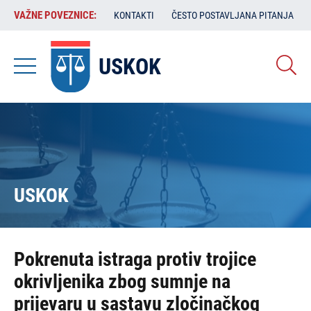
Skoči
VAŽNE
VAŽNE POVEZNICE:
KONTAKTI
ČESTO POSTAVLJANA PITANJA
na
POVEZNICE:
glavni
sadržaj
USKOK
USKOK
Pokrenuta istraga protiv trojice
okrivljenika zbog sumnje na
prijevaru u sastavu zločinačkog