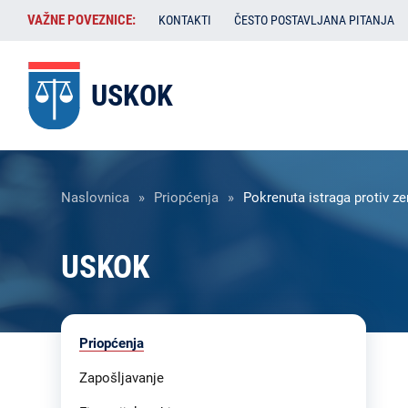
Skoči
VAŽNE
VAŽNE POVEZNICE:
KONTAKTI
ČESTO POSTAVLJANA PITANJA
na
POVEZNICE:
glavni
sadržaj
USKOK
Breadcrumb
Naslovnica
Priopćenja
Pokrenuta istraga protiv z
USKOK
Liste
Priopćenja
sadržaja
-
Zapošljavanje
USKOK