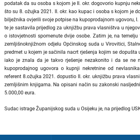
podatak da su osoba s kojom je II. okr. dogovorio kupnju nekr
što su 8. ožujka 2021. II. okr. kao kupac i osoba s kojom je 
bilježnika ovjerili svoje potpise na kupoprodajnom ugovoru, I. 
te je sastavila prijedlog za uknjižbu prava vlasništva u njeg
o istovjetnosti spomenute dvije osobe. Zatim je, na temelju 
zemljišnoknjižnom odjelu Općinskog suda u Virovitici, Stalno
predmet u kojem je sačinila nacrt rješenja kojim se dopušta uk
iako je znala da je takvo rješenje nezakonito i da se ne 
kupoprodajnog ugovora o kupnji nekretnine od nevlasnika.
referent 8.ožujka 2021. dopustio II. okr. uknjižbu prava vlasn
zemljišnim knjigama. Na opisani način su zakonski nasljedni
5.000,00 eura.
Sudac istrage Županijskog suda u Osijeku je, na prijedlog USKOK