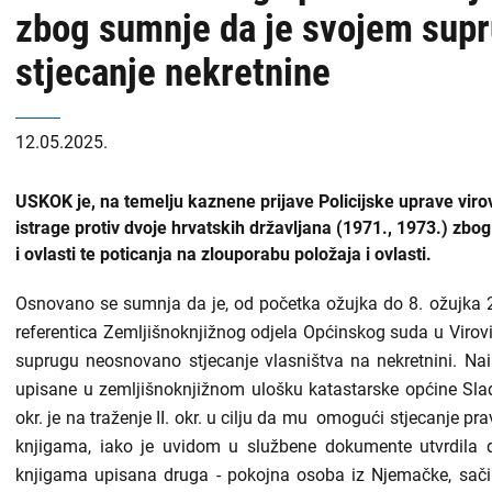
zbog sumnje da je svojem sup
stjecanje nekretnine
12.05.2025.
USKOK je, na temelju kaznene prijave Policijske uprave viro
istrage protiv dvoje hrvatskih državljana (1971., 1973.) zb
i ovlasti te poticanja na zlouporabu položaja i ovlasti.
Osnovano se sumnja da je, od početka ožujka do 8. ožujka 2021.
referentica Zemljišnoknjižnog odjela Općinskog suda u Viroviti
suprugu neosnovano stjecanje vlasništva na nekretnini. Naim
upisane u zemljišnoknjižnom ulošku katastarske općine Slado
okr. je na traženje II. okr. u cilju da mu omogući stjecanje p
knjigama, iako je uvidom u službene dokumente utvrdila 
knjigama upisana druga - pokojna osoba iz Njemačke, sačini