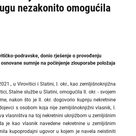
rugu nezakonito omogućila
vitičko-podravske, donio rješenje o provođenju
og osnovane sumnje na počinjenje zlouporabe položaja
, u Virovitici i Slatini, I. okr., kao zemljišnoknjižna
ci, Stalne službe u Slatini, omogućila II. okr. - svojem
e, nakon što je II. okr. dogovorio kupnju nekretnine
jevci s osobom koja nije zemljišnoknjižni vlasnik, I.
rava vlasništva na toj nekretnini uknjižbom u zemljišnim
da je kao vlasnik navedene nekretnine u zemljišnim
la kupoprodajni ugovor u kojem je navela neistiniti