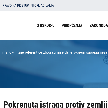
PRAVO NA PRISTUP INFORMACIJAMA
Izbornik
O USKOK-U
PRIOPĆENJA
ZAKONODA
u
zaglavlju
-
emljišno-knjižne referentice zbog sumnje da je svojem suprugu nez
USKOK
Pokrenuta istraga protiv zemlj