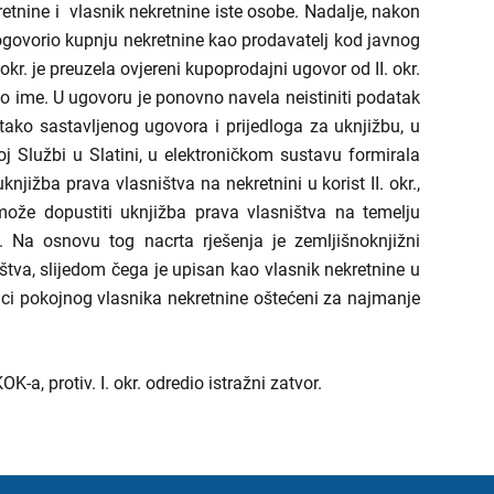
etnine i vlasnik nekretnine iste osobe. Nadalje, nakon
dogovorio kupnju nekretnine kao prodavatelj kod javnog
okr. je preuzela ovjereni kupoprodajni ugovor od II. okr.
ovo ime. U ugovoru je ponovno navela neistiniti podatak
tako sastavljenog ugovora i prijedloga za uknjižbu, u
j Službi u Slatini, u elektroničkom sustavu formirala
njižba prava vlasništva na nekretnini u korist II. okr.,
može dopustiti uknjižba prava vlasništva na temelju
 Na osnovu tog nacrta rješenja je zemljišnoknjižni
ištva, slijedom čega je upisan kao vlasnik nekretnine u
ci pokojnog vlasnika nekretnine oštećeni za najmanje
-a, protiv. I. okr. odredio istražni zatvor.