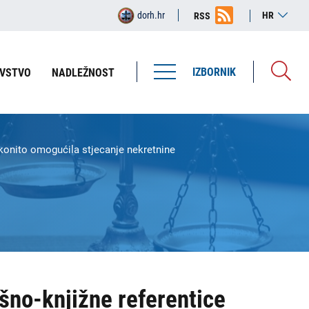
dorh.hr
HR
RSS
IZBORNIK
VSTVO
NADLEŽNOST
akonito omogućila stjecanje nekretnine
išno-knjižne referentice