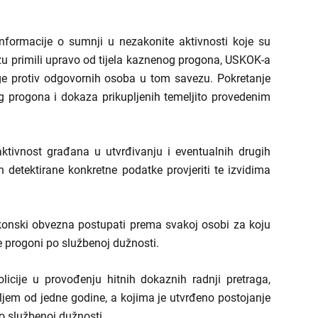
nformacije o sumnji u nezakonite aktivnosti koje su
u primili upravo od tijela kaznenog progona, USKOK-a
rage protiv odgovornih osoba u tom savezu. Pokretanje
nog progona i dokaza prikupljenih temeljito provedenim
tivnost građana u utvrđivanju i eventualnih drugih
 detektirane konkretne podatke provjeriti te izvidima
onski obvezna postupati prema svakoj osobi za koju
 progoni po službenoj dužnosti.
icije u provođenju hitnih dokaznih radnji pretraga,
uljem od jedne godine, a kojima je utvrđeno postojanje
o službenoj dužnosti.