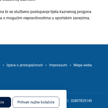
ma bi se službeno postupanje tijela kaznenog progona
ca o mogućim nepravilnostima u sportskim savezima,
i
Izjava o pristupačnosti
Impressum
Mapa weba
imirova 4, Zagreb
Tel:
+385 1 2375 654
OIB:
32807825145
iće
Prihvati nužne kolačiće