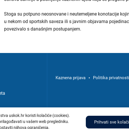
Stoga su potpuno neosnovane i neutemeljene konotacije koji
u nekom od sportskih saveza ili s javnim objavama pojedina
povezivalo s današnjim postupanjem.
Izbornik
u
podnožju
Kaznena prijava
Politika privatnost
-
eta
USKOK
stva uskok.hr koristi kolačiće (cookies).
Adresa:
Bran
 prilagođavati u vašem web pregledniku.
Prihvati sve kolač
ostaviti njihova ograničenja.