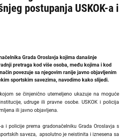
šnjeg postupanja USKOK-a i
onačelnika Grada Oroslavja kojima današnje
radnji pretraga kod više osoba, među kojima i kod
ačin povezuje sa njegovim ranije javno objavljenim
nekim sportskim savezima, navodimo kako slijedi.
a kojom se činjenično utemeljeno ukazuje na moguće
institucije, udruge ili pravne osobe. USKOK i policija
mljena ili javno objavljena.
 i policije prema gradonačelniku Grada Oroslavja s
ortskih saveza, apsolutno je neistinita i iznesena sa