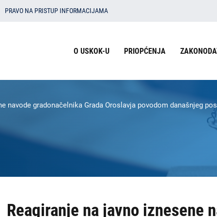
PRAVO NA PRISTUP INFORMACIJAMA
Izbornik
O USKOK-U
PRIOPĆENJA
ZAKONODA
u
zaglavlju
-
ene navode gradonačelnika Grada Oroslavja povodom današnjeg post
USKOK
Reagiranje na javno iznesene 