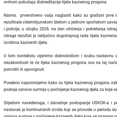
svrhom pokušaja diskreditacije tijela kaznenog progona.
Naime, prvenstveno valja naglasiti kako su građani prve i
rezultirale višemilijunskom štetom u jednom sportskom savez
i policije, u ožujku 2026. na dan uhićenja i pokretanja ist
istrage rezultat je isključivo dugotrajnog rada tijela kazne
izvidima kaznenih djela.
U tom kontekstu cijenimo dobrodošlom i svaku nastavnu ak
nezakonitosti te će tijela kaznenog progona sve na taj način
potvrditi ili opovrgnuti.
Posebno napominjemo kako su tijela kaznenog progona zak
postoje osnove sumnje u počinjenje kaznenog djela za koje se
Slijedom navedenoga, i današnje postupanje USKOK-a i pol
nastavak je kontinuiranih izvida koji se provode u periodu d
osnova sumnje u počinjenje kaznenih djela koja se progone p