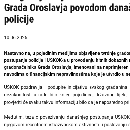
Grada Oroslavja povodom dana
policije
10.06.2026.
Nastavno na, u pojedinim medijima objavljene tvrdnje grad
postupanje policije i USKOK-a u provođenju hitnih dokaznih 
gradonačelnika Grada Oroslavja, imenovani na neprimjeren n
navodima o financijskim nepravilnostima koje je utvrdio u 
USKOK pozdravlja i podupire inicijativu svakog građanin
nezakonitosti u radu bilo kojeg pojedinca, državnog tijela, 
provjeriti će svaku takvu informaciju bilo da je neposredno pri
Međutim, teza o povezivanju današnjeg postupanja USKOK-a
njegovom recentnom istraživačkom aktivnosti u poslovanju sp