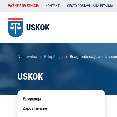
Skoči
VAŽNE
VAŽNE POVEZNICE:
KONTAKTI
ČESTO POSTAVLJANA PITANJA
na
POVEZNICE:
glavni
sadržaj
USKOK
Breadcrumb
Naslovnica
Priopćenja
Reagiranje na javno iznes
USKOK
Liste
Priopćenja
sadržaja
-
Zapošljavanje
USKOK