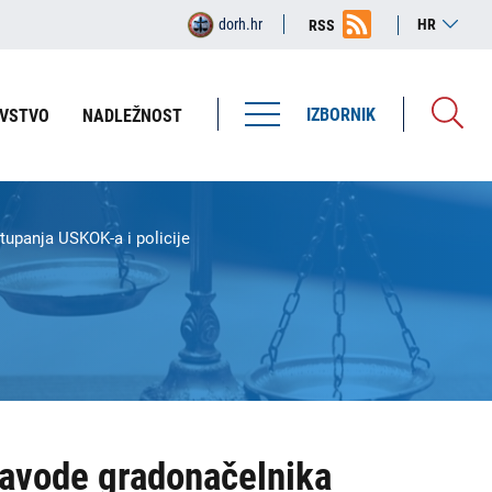
dorh.hr
HR
RSS
IZBORNIK
VSTVO
NADLEŽNOST
upanja USKOK-a i policije
navode gradonačelnika