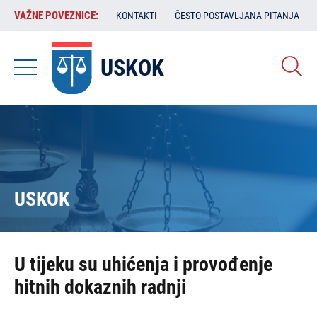
Skoči
VAŽNE
VAŽNE POVEZNICE:
KONTAKTI
ČESTO POSTAVLJANA PITANJA
na
POVEZNICE:
glavni
sadržaj
USKOK
USKOK
U tijeku su uhićenja i provođenje
hitnih dokaznih radnji