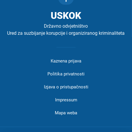
USKOK
Državno odvjetništvo
Ured za suzbijanje korupcije i organiziranog kriminaliteta
Izbornik
u
Kaznena prijava
podnožju
-
Politika privatnosti
USKOK
Izjava o pristupačnosti
Impressum
Mapa weba