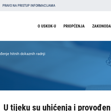
PRAVO NA PRISTUP INFORMACIJAMA
Izbornik
O USKOK-U
PRIOPĆENJA
ZAKONODA
u
zaglavlju
-
ođenje hitnih dokaznih radnji
USKOK
U tijeku su uhićenja i provođen