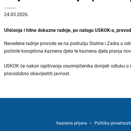
24.03.2026.
Uhićenja i hitne dokazne radnje, po nalogu USKOK-a, provodi
Navedene radnje provode se na području Slatine i Zadra u o
počinile koruptivna kaznena djela te kaznena djela pranja no
USKOK će nakon ispitivanja osumnjičenika donijeti odluku o
pravodobno obavijestiti javnost.
Izbornik
u
podnožju
Kaznena prijava
Politika privatnost