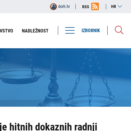
dorh.hr
HR
RSS
IZBORNIK
VSTVO
NADLEŽNOST
je hitnih dokaznih radnji