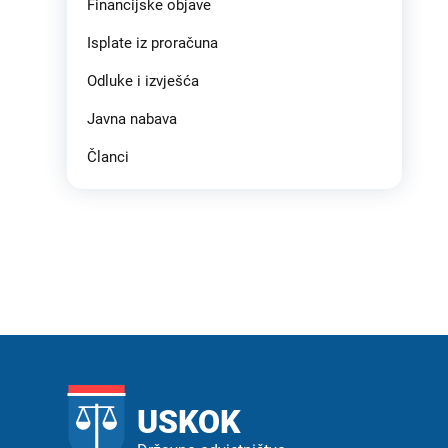
Financijske objave
Isplate iz proračuna
Odluke i izvješća
Javna nabava
Članci
USKOK