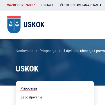
Skoči
VAŽNE
VAŽNE POVEZNICE:
KONTAKTI
ČESTO POSTAVLJANA PITANJA
na
POVEZNICE:
glavni
sadržaj
USKOK
Breadcrumb
Naslovnica
Priopćenja
U tijeku su uhićenja i prov
USKOK
Liste
Priopćenja
sadržaja
-
Zapošljavanje
USKOK