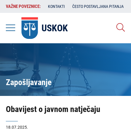
Skoči
VAŽNE
VAŽNE POVEZNICE:
KONTAKTI
ČESTO POSTAVLJANA PITANJA
na
POVEZNICE:
glavni
sadržaj
USKOK
Zapošljavanje
Obavijest o javnom natječaju
18.07.2025.