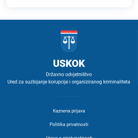
USKOK
Državno odvjetništvo
Ured za suzbijanje korupcije i organiziranog kriminaliteta
Izbornik
u
Kaznena prijava
podnožju
-
Politika privatnosti