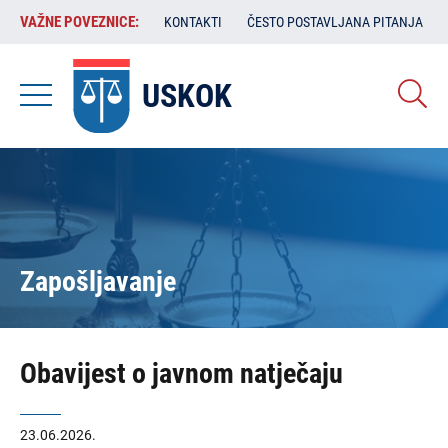
Skoči
VAŽNE
VAŽNE POVEZNICE:
KONTAKTI
ČESTO POSTAVLJANA PITANJA
na
POVEZNICE:
glavni
sadržaj
USKOK
Zapošljavanje
Obavijest o javnom natječaju
23.06.2026.