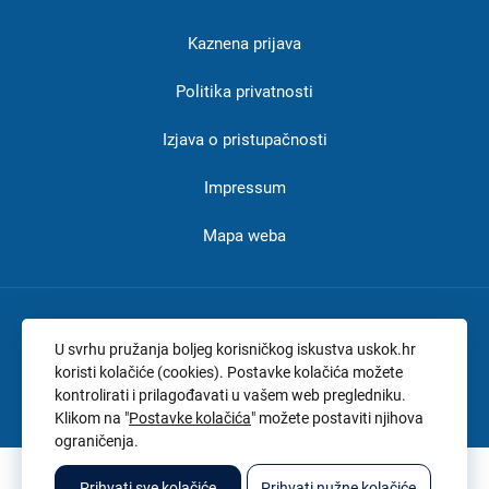
u
Kaznena prijava
podnožju
-
Politika privatnosti
USKOK
Izjava o pristupačnosti
Impressum
Mapa weba
Adresa:
Branimirova 4, Zagreb
U svrhu pružanja boljeg korisničkog iskustva uskok.hr
Tel:
+385 1 2375 654
koristi kolačiće (cookies). Postavke kolačića možete
kontrolirati i prilagođavati u vašem web pregledniku.
OIB:
32807825145
Klikom na "
Postavke kolačića
" možete postaviti njihova
ograničenja.
© 2026. Sva prava pridržana. Državno odvjetništvo Republike Hrvatske
Prihvati sve kolačiće
Prihvati nužne kolačiće