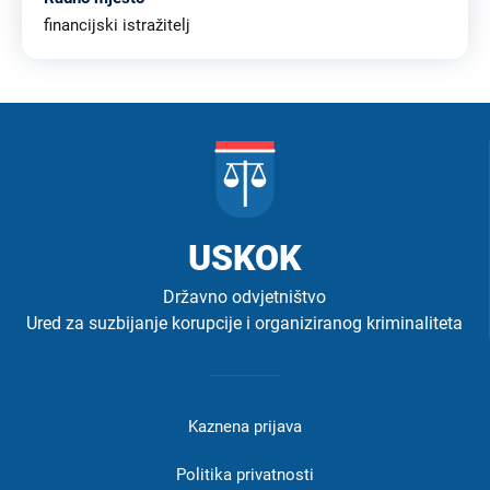
financijski istražitelj
USKOK
Državno odvjetništvo
Ured za suzbijanje korupcije i organiziranog kriminaliteta
Izbornik
u
Kaznena prijava
podnožju
-
Politika privatnosti