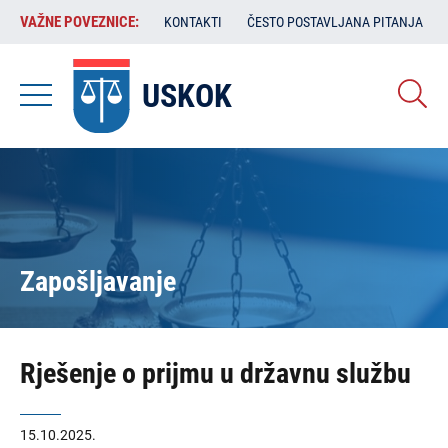
Skoči
VAŽNE
VAŽNE POVEZNICE:
KONTAKTI
ČESTO POSTAVLJANA PITANJA
na
POVEZNICE:
glavni
sadržaj
USKOK
Zapošljavanje
Rješenje o prijmu u državnu službu
15.10.2025.