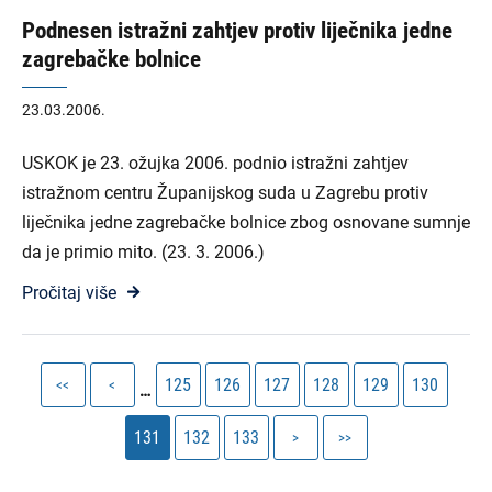
Podnesen istražni zahtjev protiv liječnika jedne
zagrebačke bolnice
23.03.2006.
USKOK je 23. ožujka 2006. podnio istražni zahtjev
istražnom centru Županijskog suda u Zagrebu protiv
liječnika jedne zagrebačke bolnice zbog osnovane sumnje
da je primio mito. (23. 3. 2006.)
Pročitaj više
Pagination
First
Previous
Stranica
Stranica
Stranica
Stranica
Stranica
Stranica
125
126
127
128
129
130
<<
<
…
page
page
Current
Stranica
Stranica
Next
Last
131
132
133
>
>>
page
page
page