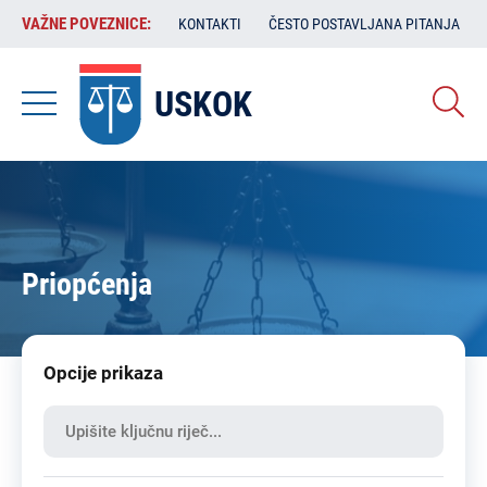
Skoči
VAŽNE
VAŽNE POVEZNICE:
KONTAKTI
ČESTO POSTAVLJANA PITANJA
na
POVEZNICE:
glavni
sadržaj
USKOK
Priopćenja
Opcije prikaza