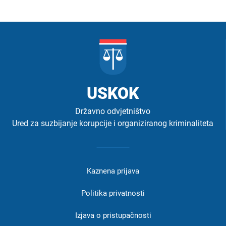
USKOK
Državno odvjetništvo
Ured za suzbijanje korupcije i organiziranog kriminaliteta
Izbornik
u
Kaznena prijava
podnožju
-
Politika privatnosti
USKOK
Izjava o pristupačnosti