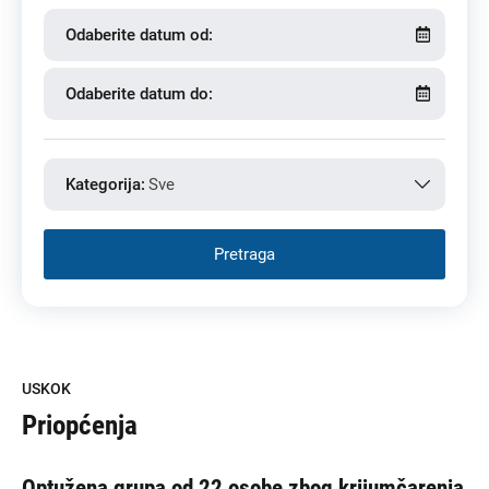
Odaberite datum od:
Odaberite datum do:
Kategorija:
Sve
USKOK
Priopćenja
Optužena grupa od 22 osobe zbog krijumčarenja